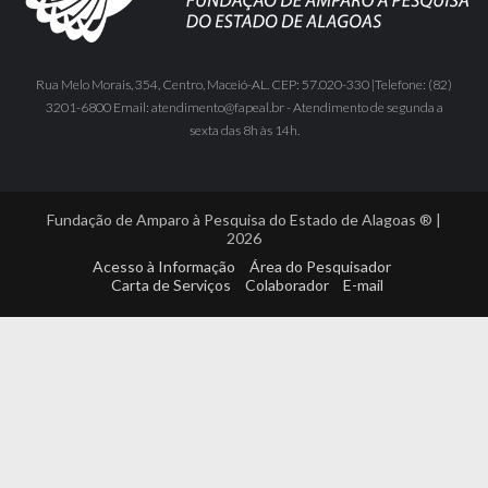
Rua Melo Morais, 354, Centro, Maceió-AL. CEP: 57.020-330 |Telefone: (82)
3201-6800 Email: atendimento@fapeal.br - Atendimento de segunda a
sexta das 8h às 14h.
Fundação de Amparo à Pesquisa do Estado de Alagoas ® |
2026
Acesso à Informação
Área do Pesquisador
Carta de Serviços
Colaborador
E-mail