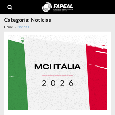
Skip
Skip
to
to
navigation
content
Categoria:
Notícias
Home
Notícias