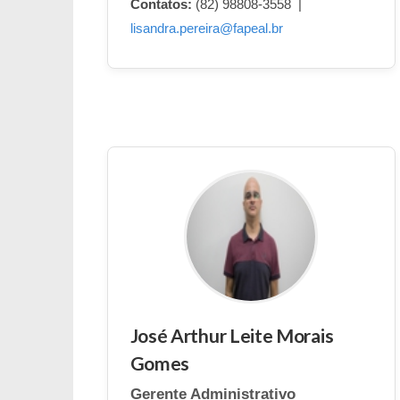
Contatos:
(82) 98808-3558 |
lisandra.pereira@fapeal.br
José Arthur Leite Morais
Gomes
Gerente Administrativo