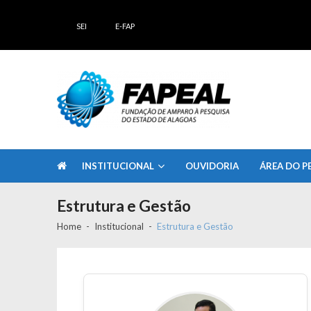
Skip
Skip
to
to
SEI
E-FAP
navigation
content
FAPEAL – Fundação de Amparo à Pesq
A casa do Pesquisador Alagoano
INSTITUCIONAL
OUVIDORIA
ÁREA DO P
Estrutura e Gestão
Home
Institucional
Estrutura e Gestão