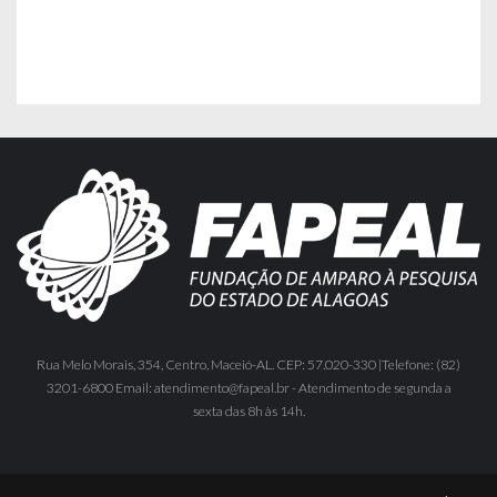
Rua Melo Morais, 354, Centro, Maceió-AL. CEP: 57.020-330 |Telefone: (82)
3201-6800 Email: atendimento@fapeal.br - Atendimento de segunda a
sexta das 8h às 14h.