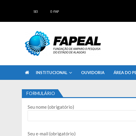
Skip
Skip
to
to
SEI
E-FAP
navigation
content
FAPEAL – Fundação de Amparo à Pesq
A casa do Pesquisador Alagoano
INSTITUCIONAL
OUVIDORIA
ÁREA DO P
FORMULÁRIO
Seu nome (obrigatório)
Seu e-mail (obrigatório)