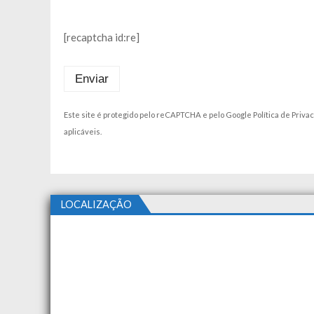
[recaptcha id:re]
Este site é protegido pelo reCAPTCHA e pelo Google
Política de Priva
aplicáveis.
LOCALIZAÇÃO