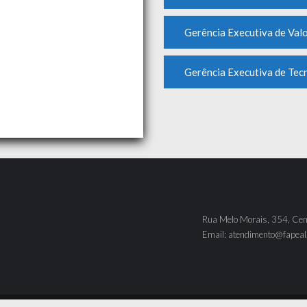
Gerência Executiva de Val
Gerência Executiva de Tec
Rua Melo Morais, 354, Cen
Email: atendimento@fapeal.