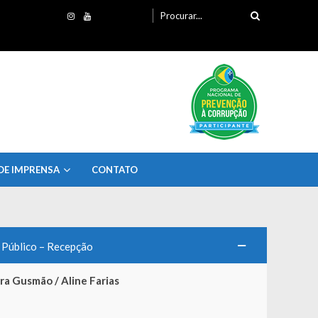
Procurando
por:
DE IMPRENSA
CONTATO
 Público – Recepção
ra Gusmão / Aline Farias