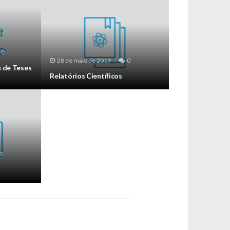
0
28 de maio de 2019
0
a de Teses
Relatórios Científicos
0