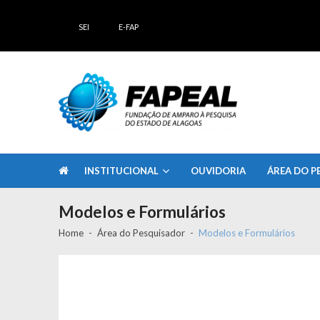
Skip
Skip
to
to
SEI
E-FAP
navigation
content
FAPEAL – Fundação de Amparo à Pesq
A casa do Pesquisador Alagoano
INSTITUCIONAL
OUVIDORIA
ÁREA DO P
Modelos e Formulários
Home
Área do Pesquisador
Modelos e Formulários