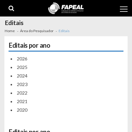
Skip
Skip
to
to
navigation
content
Editais
Home
Área do Pesquisador
Editais
Editais por ano
2026
2025
2024
2023
2022
2021
2020
Editais por ano