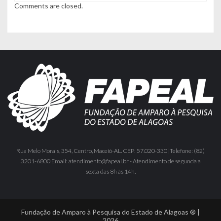
Comments are closed.
Rua Melo Morais, 354, Centro, Maceió-AL. CEP: 57.020-330 |Telefone: (82)
3201-6800 Email: atendimento@fapeal.br - Atendimento de segunda a
sexta das 8h às 14h.
Fundação de Amparo à Pesquisa do Estado de Alagoas ® |
2026