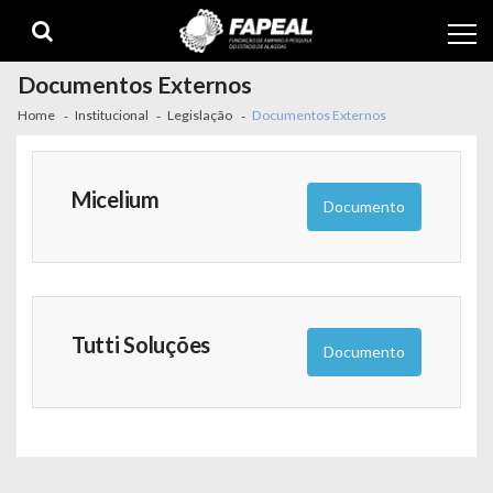
Skip
Skip
to
to
navigation
content
Documentos Externos
Home
Institucional
Legislação
Documentos Externos
Micelium
Documento
Tutti Soluções
Documento