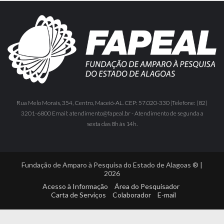
Rua Melo Morais, 354, Centro, Maceió-AL. CEP: 57.020-330 |Telefone: (82)
3201-6800 Email: atendimento@fapeal.br - Atendimento de segunda a
sexta das 8h às 14h.
Fundação de Amparo à Pesquisa do Estado de Alagoas ® |
2026
Acesso à Informação
Área do Pesquisador
Carta de Serviços
Colaborador
E-mail