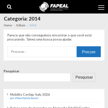
Skip
Skip
to
to
navigation
content
Categoria:
2014
Home
Editais
2014
Parece que não conseguimos encontrar o que você está
procurando. Talvez uma busca possa ajudar.
Procurando
por:
Pesquisar
Pesquisar
Mobility Confap Italy 2026
por Vilma Naísia Xavier
Bolsas para doutorandos na Alemanha DAAD/Confap