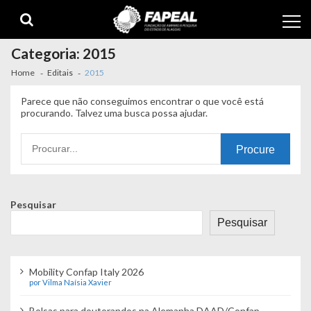
Skip
Skip
to
to
navigation
content
Categoria:
2015
Home
Editais
2015
Parece que não conseguimos encontrar o que você está
procurando. Talvez uma busca possa ajudar.
Procurando
por:
Pesquisar
Pesquisar
Mobility Confap Italy 2026
por Vilma Naísia Xavier
Bolsas para doutorandos na Alemanha DAAD/Confap