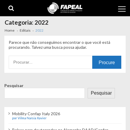
Skip
Skip
to
to
navigation
content
Categoria:
2022
Home
Editais
2022
Parece que não conseguimos encontrar o que você está
procurando. Talvez uma busca possa ajudar.
Procurando
por:
Pesquisar
Pesquisar
Mobility Confap Italy 2026
por Vilma Naísia Xavier
Bolsas para doutorandos na Alemanha DAAD/Confap