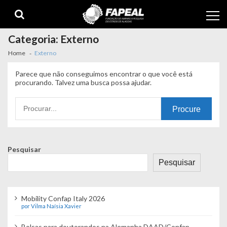
Skip
Skip
to
to
navigation
content
Categoria:
Externo
Home
Externo
Parece que não conseguimos encontrar o que você está
procurando. Talvez uma busca possa ajudar.
Procurando
por:
Pesquisar
Pesquisar
Mobility Confap Italy 2026
por Vilma Naísia Xavier
Bolsas para doutorandos na Alemanha DAAD/Confap