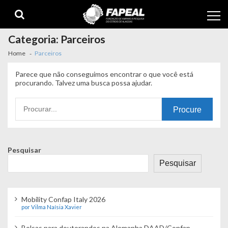
Skip
Skip
to
to
navigation
content
Categoria:
Parceiros
Home
Parceiros
Parece que não conseguimos encontrar o que você está
procurando. Talvez uma busca possa ajudar.
Procurando
por:
Pesquisar
Pesquisar
Mobility Confap Italy 2026
por Vilma Naísia Xavier
Bolsas para doutorandos na Alemanha DAAD/Confap