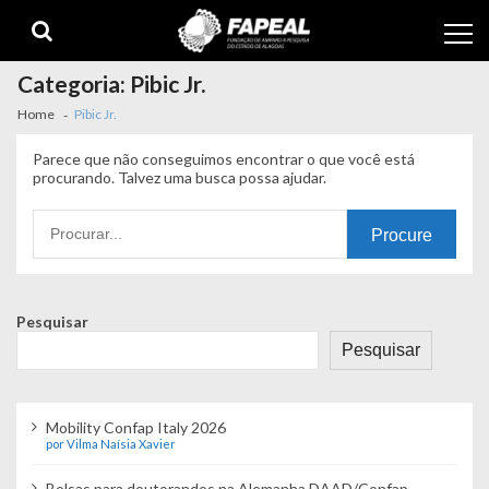
Skip
Skip
to
to
navigation
content
Categoria:
Pibic Jr.
Home
Pibic Jr.
Parece que não conseguimos encontrar o que você está
procurando. Talvez uma busca possa ajudar.
Procurando
por:
Pesquisar
Pesquisar
Mobility Confap Italy 2026
por Vilma Naísia Xavier
Bolsas para doutorandos na Alemanha DAAD/Confap