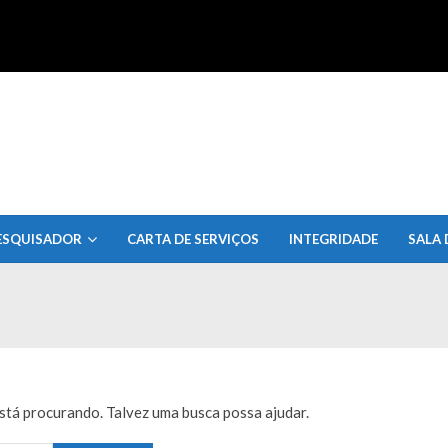
uisa do Estado de Alagoas
ESQUISADOR
CARTA DE SERVIÇOS
INTEGRIDADE
SALA 
tá procurando. Talvez uma busca possa ajudar.