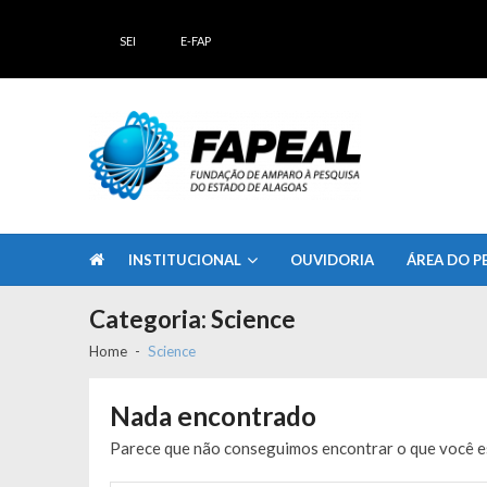
Skip
Skip
to
to
SEI
E-FAP
navigation
content
FAPEAL – Fundação de Amparo à Pesq
A casa do Pesquisador Alagoano
INSTITUCIONAL
OUVIDORIA
ÁREA DO P
Categoria:
Science
Home
Science
Nada encontrado
Parece que não conseguimos encontrar o que você es