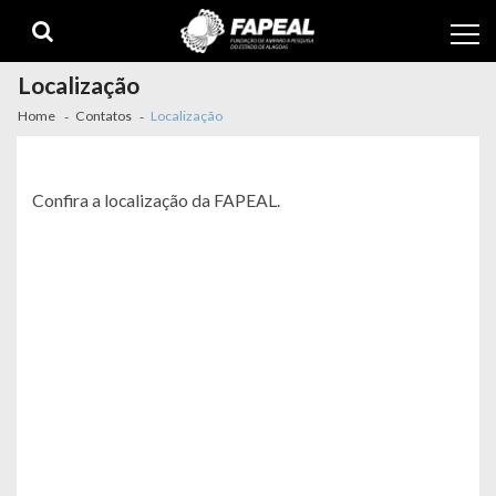
Skip
Skip
to
to
navigation
content
Localização
Home
Contatos
Localização
Confira a localização da FAPEAL.