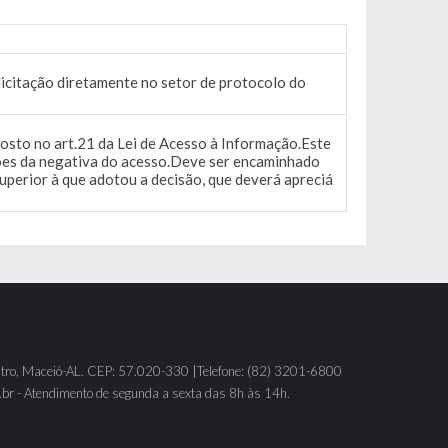
licitação diretamente no setor de protocolo do
osto no art.21 da Lei de Acesso à Informação.Este
ões da negativa do acesso.Deve ser encaminhado
superior à que adotou a decisão, que deverá apreciá
tro, Maceió-AL. CEP: 57.020-330 |Telefone: (82) 3201-6800
br - Atendimento de segunda a sexta das 8h às 14h.