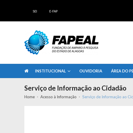
Skip
Skip
to
to
SEI
E-FAP
navigation
content
FAPEAL – Fundação de Amparo à Pesq
A casa do Pesquisador Alagoano
INSTITUCIONAL
OUVIDORIA
ÁREA DO P
Serviço de Informação ao Cidadão
Home
Acesso à Informação
Serviço de Informação ao Ci