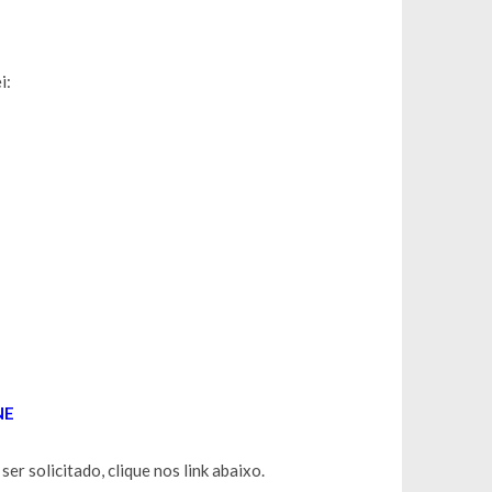
i:
NE
r solicitado, clique nos link abaixo.