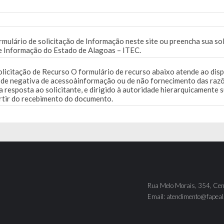
mulário de solicitação de Informação neste site ou preencha sua so
 e Informação do Estado de Alagoas – ITEC.
olicitação de Recurso O formulário de recurso abaixo atende ao disp
o de negativa de acessoàinformação ou de não fornecimento das raz
a resposta ao solicitante, e dirigido à autoridade hierarquicamente 
partir do recebimento do documento.
Rua Melo Morais, 354, Cen
Email: atendimento@fapeal.