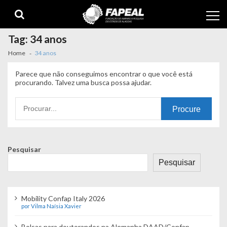
Skip
Skip
to
to
navigation
content
Tag:
34 anos
Home
34 anos
Parece que não conseguimos encontrar o que você está
procurando. Talvez uma busca possa ajudar.
Procurando
por:
Pesquisar
Pesquisar
Mobility Confap Italy 2026
por Vilma Naísia Xavier
Bolsas para doutorandos na Alemanha DAAD/Confap