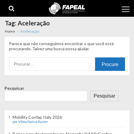
Skip
Skip
to
to
navigation
content
Tag:
Aceleração
Home
Aceleração
Parece que não conseguimos encontrar o que você está
procurando. Talvez uma busca possa ajudar.
Procurando
por:
Pesquisar
Pesquisar
Mobility Confap Italy 2026
por Vilma Naísia Xavier
Bolsas para doutorandos na Alemanha DAAD/Confap