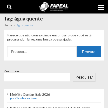
Skip
Skip
to
to
navigation
content
Tag:
água quente
Home
água quente
Parece que não conseguimos encontrar o que você está
procurando. Talvez uma busca possa ajudar.
Procurando
por:
Pesquisar
Pesquisar
Mobility Confap Italy 2026
por Vilma Naísia Xavier
Bolsas para doutorandos na Alemanha DAAD/Confap