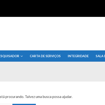
uisa do Estado de Alagoas
ESQUISADOR
CARTA DE SERVIÇOS
INTEGRIDADE
SALA 
tá procurando. Talvez uma busca possa ajudar.