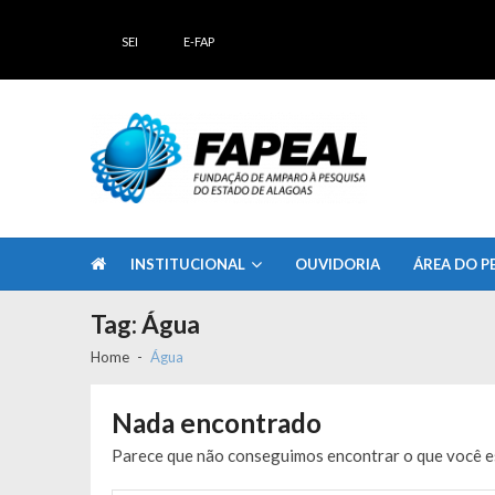
Skip
Skip
to
to
SEI
E-FAP
navigation
content
FAPEAL – Fundação de Amparo à Pesq
A casa do Pesquisador Alagoano
INSTITUCIONAL
OUVIDORIA
ÁREA DO P
Tag:
Água
Home
Água
Nada encontrado
Parece que não conseguimos encontrar o que você es