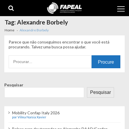
Skip
Skip
to
to
navigation
content
Tag:
Alexandre Borbely
Home
Alexandre Borbely
Parece que não conseguimos encontrar o que você está
procurando. Talvez uma busca possa ajudar.
Procurando
por:
Pesquisar
Pesquisar
Mobility Confap Italy 2026
por Vilma Naísia Xavier
Bolsas para doutorandos na Alemanha DAAD/Confap