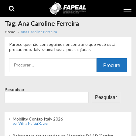
Skip
Skip
to
to
navigation
content
Tag:
Ana Caroline Ferreira
Home
Ana Caroline Ferreira
Parece que não conseguimos encontrar o que você está
procurando. Talvez uma busca possa ajudar.
Procurando
por:
Pesquisar
Pesquisar
Mobility Confap Italy 2026
por Vilma Naísia Xavier
Bolsas para doutorandos na Alemanha DAAD/Confap