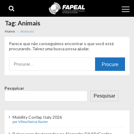
Skip
Skip
to
to
navigation
content
Tag:
Animais
Home
Animais
Parece que não conseguimos encontrar o que você está
procurando. Talvez uma busca possa ajudar.
Procurando
por:
Pesquisar
Pesquisar
Mobility Confap Italy 2026
por Vilma Naísia Xavier
Bolsas para doutorandos na Alemanha DAAD/Confap