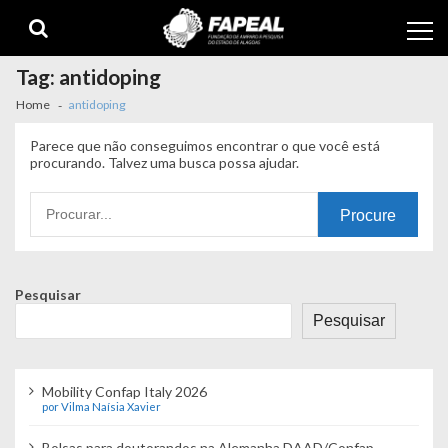
Skip
Skip
to
to
navigation
content
Tag:
antidoping
Home
antidoping
Parece que não conseguimos encontrar o que você está
procurando. Talvez uma busca possa ajudar.
Procurando
por:
Pesquisar
Pesquisar
Mobility Confap Italy 2026
por Vilma Naísia Xavier
Bolsas para doutorandos na Alemanha DAAD/Confap