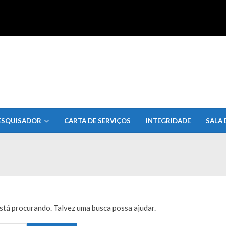
uisa do Estado de Alagoas
ESQUISADOR
CARTA DE SERVIÇOS
INTEGRIDADE
SALA 
tá procurando. Talvez uma busca possa ajudar.