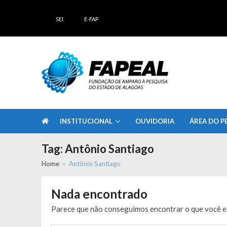
Skip
Skip
to
to
SEI
E-FAP
navigation
content
FAPEAL – Fundação de Amparo à Pesq
A casa do Pesquisador Alagoano
INSTITUCIONAL
OUVIDORIA
ÁREA DO P
Tag:
Antônio Santiago
Home
Antônio Santiago
Nada encontrado
Parece que não conseguimos encontrar o que você es