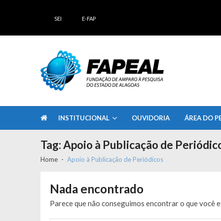
Skip
Skip
to
to
SEI
E-FAP
navigation
content
FAPEAL – Fundação de Amparo à Pesq
A casa do Pesquisador Alagoano
INSTITUCIONAL
OUVIDORIA
ÁREA DO P
Tag:
Apoio à Publicação de Periódic
Home
Apoio à Publicação de Periódicos
Nada encontrado
Parece que não conseguimos encontrar o que você es