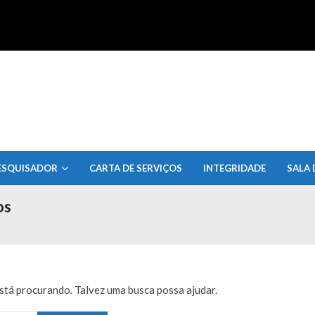
uisa do Estado de Alagoas
ESQUISADOR
CARTA DE SERVIÇOS
INTEGRIDADE
SALA 
os
tá procurando. Talvez uma busca possa ajudar.