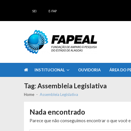
Skip
Skip
to
to
SEI
E-FAP
navigation
content
FAPEAL – Fundação de Amparo à Pesq
A casa do Pesquisador Alagoano
INSTITUCIONAL
OUVIDORIA
ÁREA DO P
Tag:
Assembleia Legislativa
Home
Assembleia Legislativa
Nada encontrado
Parece que não conseguimos encontrar o que você es