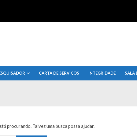
uisa do Estado de Alagoas
ESQUISADOR
CARTA DE SERVIÇOS
INTEGRIDADE
SALA 
tá procurando. Talvez uma busca possa ajudar.