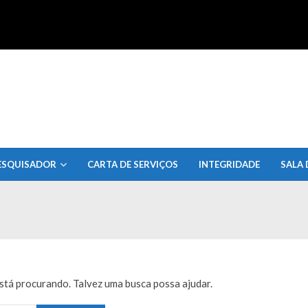
uisa do Estado de Alagoas
ESQUISADOR
CARTA DE SERVIÇOS
INTEGRIDADE
SALA 
tá procurando. Talvez uma busca possa ajudar.