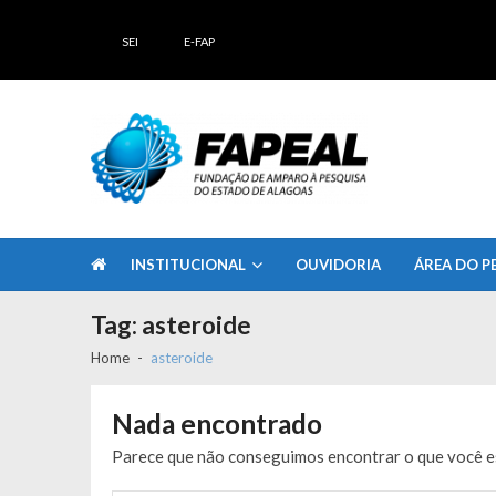
Skip
Skip
to
to
SEI
E-FAP
navigation
content
FAPEAL – Fundação de Amparo à Pesq
A casa do Pesquisador Alagoano
INSTITUCIONAL
OUVIDORIA
ÁREA DO P
Tag:
asteroide
Home
asteroide
Nada encontrado
Parece que não conseguimos encontrar o que você es