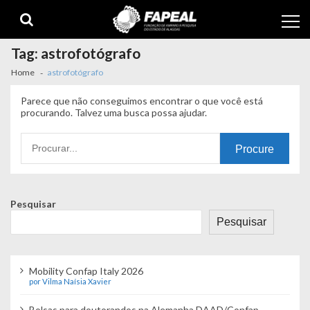
Skip
Skip
to
to
navigation
content
Tag:
astrofotógrafo
Home
astrofotógrafo
Parece que não conseguimos encontrar o que você está
procurando. Talvez uma busca possa ajudar.
Procurando
por:
Pesquisar
Pesquisar
Mobility Confap Italy 2026
por Vilma Naísia Xavier
Bolsas para doutorandos na Alemanha DAAD/Confap