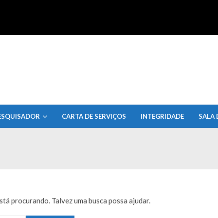
uisa do Estado de Alagoas
ESQUISADOR
CARTA DE SERVIÇOS
INTEGRIDADE
SALA 
tá procurando. Talvez uma busca possa ajudar.