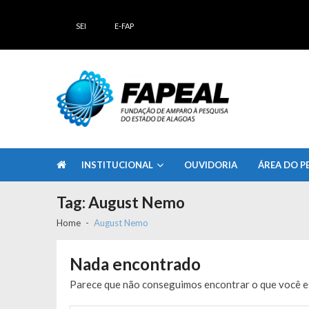
Skip
Skip
to
to
SEI
E-FAP
navigation
content
FAPEAL – Fundação de Amparo à Pesq
A casa do Pesquisador Alagoano
INSTITUCIONAL
OUVIDORIA
ÁREA DO P
Tag:
August Nemo
Home
August Nemo
Nada encontrado
Parece que não conseguimos encontrar o que você es