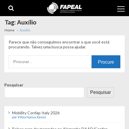
Skip
Skip
to
to
navigation
content
Tag:
Auxílio
Home
Auxílio
Parece que não conseguimos encontrar o que você está
procurando. Talvez uma busca possa ajudar.
Procurando
por:
Pesquisar
Pesquisar
Mobility Confap Italy 2026
por Vilma Naísia Xavier
Bolsas para doutorandos na Alemanha DAAD/Confap