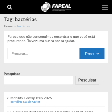
Skip
Skip
to
to
navigation
content
Tag:
bactérias
Home
bactérias
Parece que não conseguimos encontrar o que você está
procurando. Talvez uma busca possa ajudar.
Procurando
por:
Pesquisar
Pesquisar
Mobility Confap Italy 2026
por Vilma Naísia Xavier
Bolsas para doutorandos na Alemanha DAAD/Confap