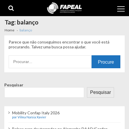
Skip
Skip
to
to
navigation
content
Tag:
balanço
Home
balanço
Parece que não conseguimos encontrar o que você está
procurando. Talvez uma busca possa ajudar.
Procurando
por:
Pesquisar
Pesquisar
Mobility Confap Italy 2026
por Vilma Naísia Xavier
Bolsas para doutorandos na Alemanha DAAD/Confap