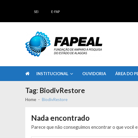
Skip
Skip
to
to
SEI
E-FAP
navigation
content
FAPEAL – Fundação de Amparo à Pesq
A casa do Pesquisador Alagoano
INSTITUCIONAL
OUVIDORIA
ÁREA DO P
Tag:
BiodivRestore
Home
BiodivRestore
Nada encontrado
Parece que não conseguimos encontrar o que você es