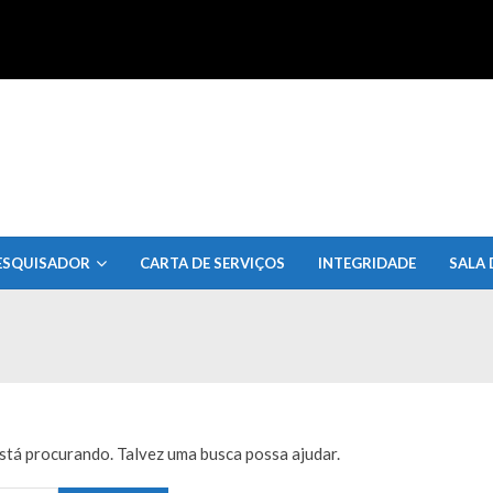
uisa do Estado de Alagoas
ESQUISADOR
CARTA DE SERVIÇOS
INTEGRIDADE
SALA 
tá procurando. Talvez uma busca possa ajudar.