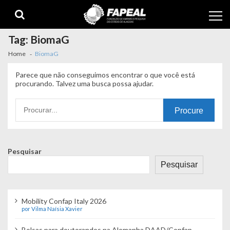
Skip
Skip
to
to
navigation
content
Tag:
BiomaG
Home
BiomaG
Parece que não conseguimos encontrar o que você está
procurando. Talvez uma busca possa ajudar.
Procurando
por:
Pesquisar
Pesquisar
Mobility Confap Italy 2026
por Vilma Naísia Xavier
Bolsas para doutorandos na Alemanha DAAD/Confap