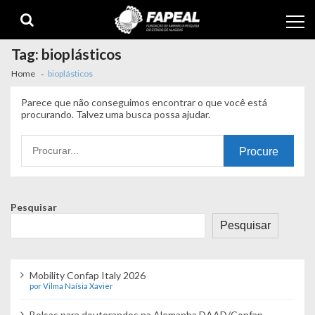
Skip
Skip
to
to
navigation
content
Tag:
bioplásticos
Home
bioplásticos
Parece que não conseguimos encontrar o que você está
procurando. Talvez uma busca possa ajudar.
Procurando
por:
Pesquisar
Pesquisar
Mobility Confap Italy 2026
por Vilma Naísia Xavier
Bolsas para doutorandos na Alemanha DAAD/Confap