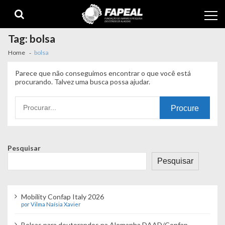
Skip
Skip
to
to
navigation
content
Tag:
bolsa
Home
bolsa
Parece que não conseguimos encontrar o que você está
procurando. Talvez uma busca possa ajudar.
Procurando
por:
Pesquisar
Pesquisar
Mobility Confap Italy 2026
por Vilma Naísia Xavier
Bolsas para doutorandos na Alemanha DAAD/Confap