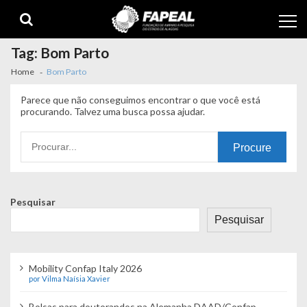
Skip
Skip
to
to
navigation
content
Tag:
Bom Parto
Home
Bom Parto
Parece que não conseguimos encontrar o que você está
procurando. Talvez uma busca possa ajudar.
Procurando
por:
Pesquisar
Pesquisar
Mobility Confap Italy 2026
por Vilma Naísia Xavier
Bolsas para doutorandos na Alemanha DAAD/Confap