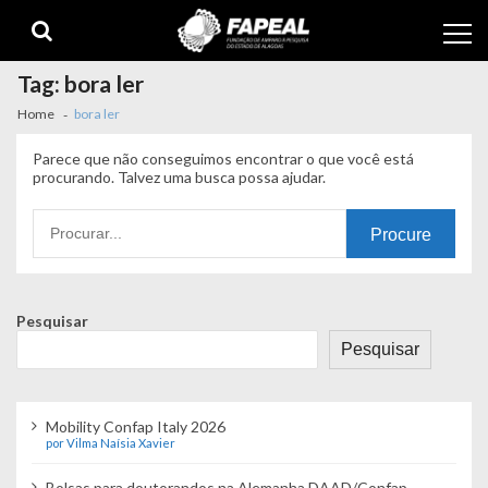
Skip
Skip
to
to
navigation
content
Tag:
bora ler
Home
bora ler
Parece que não conseguimos encontrar o que você está
procurando. Talvez uma busca possa ajudar.
Procurando
por:
Pesquisar
Pesquisar
Mobility Confap Italy 2026
por Vilma Naísia Xavier
Bolsas para doutorandos na Alemanha DAAD/Confap