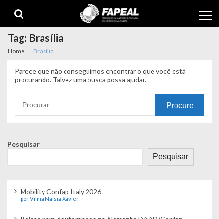
Skip
Skip
to
to
navigation
content
Tag:
Brasília
Home
Brasília
Parece que não conseguimos encontrar o que você está
procurando. Talvez uma busca possa ajudar.
Procurando
por:
Pesquisar
Pesquisar
Mobility Confap Italy 2026
por Vilma Naísia Xavier
Bolsas para doutorandos na Alemanha DAAD/Confap