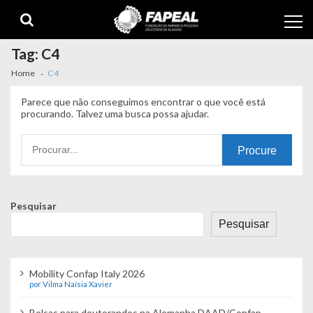
Skip
Skip
to
to
navigation
content
Tag:
C4
Home
C4
Parece que não conseguimos encontrar o que você está
procurando. Talvez uma busca possa ajudar.
Procurando
por:
Pesquisar
Pesquisar
Mobility Confap Italy 2026
por Vilma Naísia Xavier
Bolsas para doutorandos na Alemanha DAAD/Confap