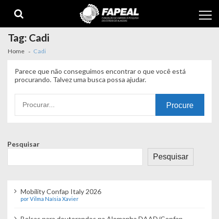
Skip
Skip
to
to
navigation
content
Tag:
Cadi
Home
Cadi
Parece que não conseguimos encontrar o que você está
procurando. Talvez uma busca possa ajudar.
Procurando
por:
Pesquisar
Pesquisar
Mobility Confap Italy 2026
por Vilma Naísia Xavier
Bolsas para doutorandos na Alemanha DAAD/Confap