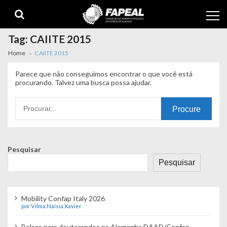
Skip
Skip
to
to
navigation
content
Tag:
CAIITE 2015
Home
CAIITE 2015
Parece que não conseguimos encontrar o que você está
procurando. Talvez uma busca possa ajudar.
Procurando
por:
Pesquisar
Pesquisar
Mobility Confap Italy 2026
por Vilma Naísia Xavier
Bolsas para doutorandos na Alemanha DAAD/Confap