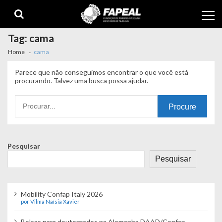
Skip
Skip
to
to
navigation
content
Tag:
cama
Home
cama
Parece que não conseguimos encontrar o que você está
procurando. Talvez uma busca possa ajudar.
Procurando
por:
Pesquisar
Pesquisar
Mobility Confap Italy 2026
por Vilma Naísia Xavier
Bolsas para doutorandos na Alemanha DAAD/Confap