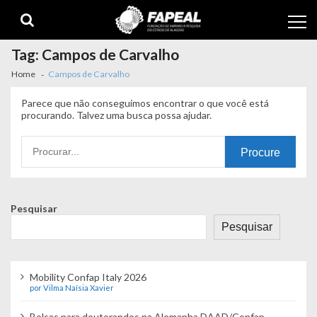
Skip
Skip
to
to
navigation
content
Tag:
Campos de Carvalho
Home
Campos de Carvalho
Parece que não conseguimos encontrar o que você está
procurando. Talvez uma busca possa ajudar.
Procurando
por:
Pesquisar
Pesquisar
Mobility Confap Italy 2026
por Vilma Naísia Xavier
Bolsas para doutorandos na Alemanha DAAD/Confap