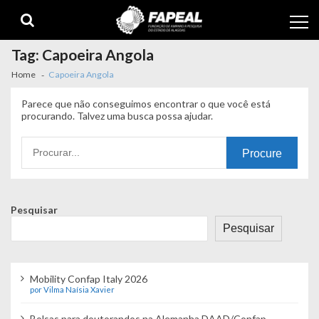
Skip
Skip
to
to
navigation
content
Tag:
Capoeira Angola
Home
Capoeira Angola
Parece que não conseguimos encontrar o que você está
procurando. Talvez uma busca possa ajudar.
Procurando
por:
Pesquisar
Pesquisar
Mobility Confap Italy 2026
por Vilma Naísia Xavier
Bolsas para doutorandos na Alemanha DAAD/Confap