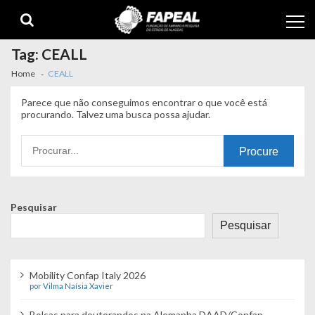
Skip
Skip
to
to
navigation
content
Tag:
CEALL
Home
CEALL
Parece que não conseguimos encontrar o que você está
procurando. Talvez uma busca possa ajudar.
Procurando
por:
Pesquisar
Pesquisar
Mobility Confap Italy 2026
por Vilma Naísia Xavier
Bolsas para doutorandos na Alemanha DAAD/Confap