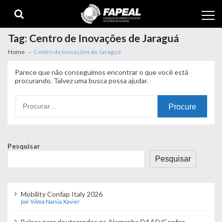
Skip
Skip
to
to
navigation
content
Tag:
Centro de Inovações de Jaraguá
Home
Centro de Inovações de Jaraguá
Parece que não conseguimos encontrar o que você está
procurando. Talvez uma busca possa ajudar.
Procurando
por:
Pesquisar
Pesquisar
Mobility Confap Italy 2026
por Vilma Naísia Xavier
Bolsas para doutorandos na Alemanha DAAD/Confap