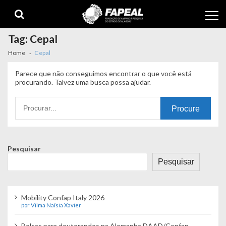
Skip
Skip
to
to
navigation
content
Tag:
Cepal
Home
Cepal
Parece que não conseguimos encontrar o que você está
procurando. Talvez uma busca possa ajudar.
Procurando
por:
Pesquisar
Pesquisar
Mobility Confap Italy 2026
por Vilma Naísia Xavier
Bolsas para doutorandos na Alemanha DAAD/Confap